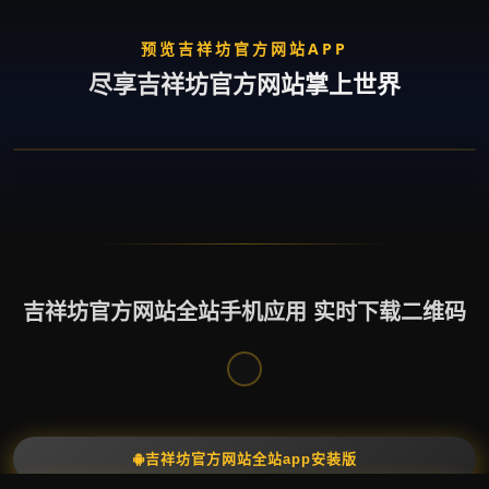
预览吉祥坊官方网站APP
尽享吉祥坊官方网站掌上世界
吉祥坊官方网站全站手机应用 实时下载二维码
吉祥坊官方网站全站app安装版