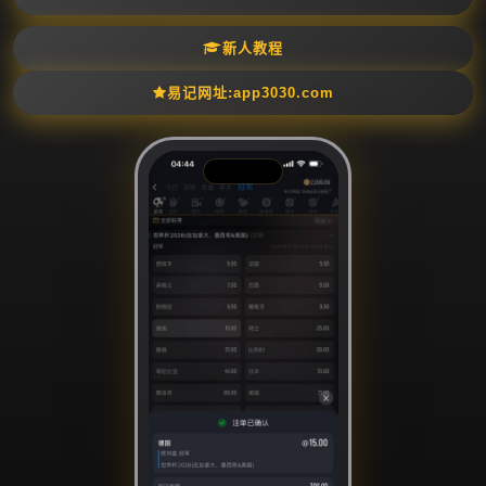
新人教程
易记网址:app3030.com