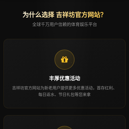
为什么选择 吉祥坊官方网站？
全球千万用户信赖的体育娱乐平台
丰厚优惠活动
吉祥坊官方网站为新老用户提供更多优惠活动，首存红利、
每日返水、节日礼包等您来拿